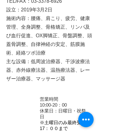
TEL/FAX
：03-3378-6926
設立：
2019年3月2日
施術内容
：腰痛、肩こり、疲労、健康
管理、全身調整、骨格矯正、リンパ及
び血行促進、OX脚矯正、骨盤調整、頭
蓋骨調整、自律神経の安定、筋膜施
術、経絡ツボ治療
主な設備：低周波治療器、干渉波療法
器、赤外線療法器、温熱療法器、レー
ザー治療器、マッサージ器
営業
時間
10:00-20：00
休業日
：日曜日・祝祭
日
※土曜日のみ最終受付
17：００まで